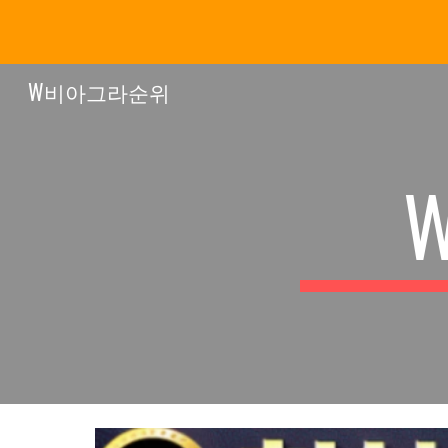
Sk
W비아그라순위